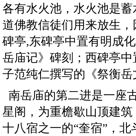
各有水火池，水火池是蓄
道佛教信徒们用来放生，
碑亭,东碑亭中置有明成
岳庙记》碑刻；西碑亭中
子范纯仁撰写的《祭衡岳
南岳庙的第二进是一座古
星阁，为重檐歇山顶建筑
十八宿之一的“奎宿”，