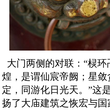
大门两侧的对联：“棂环
煌，是谓仙宸帝阙；星敛
定，同游化日光天。”这
扬了大庙建筑之恢宏与国