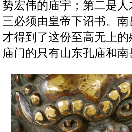
势宏伟的庙宇；第二是人
三必须由皇帝下诏书。南
才得到了这份至高无上的
庙门的只有山东孔庙和南