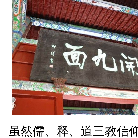
虽然儒、释、道三教信仰