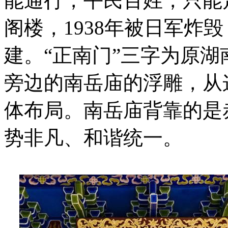
能通行，平民百姓，只能
阁楼，1938年被日军炸毁
建。“正南门”三字为原
旁边的南岳庙的浮雕，从
体布局。南岳庙背靠的是
势非凡、和谐统一。