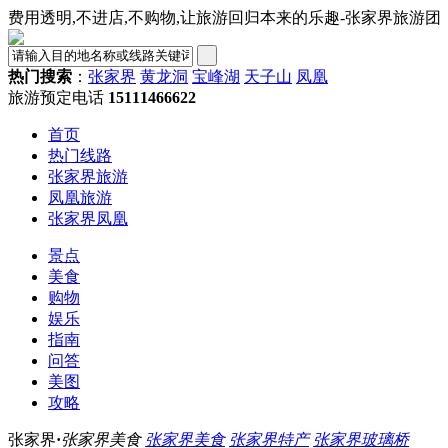
费用透明,不进店,不购物,让旅游回归本来的乐趣-张家界旅游团
热门搜索
：
张家界
黄龙洞
宝峰湖
天子山
凤凰
旅游预定电话
15111466622
首页
热门线路
张家界旅游
凤凰旅游
张家界凤凰
景点
美食
购物
娱乐
指南
问答
美图
攻略
张家界
·
张家界美食
张家界美食
张家界特产
张家界玻璃桥