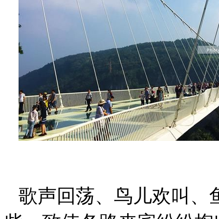
歌声回荡、鸟儿欢叫、