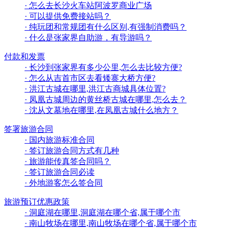
· 怎么去长沙火车站阿波罗商业广场
· 可以提供免费接站吗？
· 纯玩团和常规团有什么区别,有强制消费吗？
· 什么是张家界自助游，有导游吗？
付款和发票
· 长沙到张家界有多少公里,怎么去比较方便?
· 怎么从吉首市区去看矮寨大桥方便?
· 洪江古城在哪里,洪江古商城具体位置?
· 凤凰古城周边的黄丝桥古城在哪里,怎么去？
· 沈从文墓地在哪里,在凤凰古城什么地方？
签署旅游合同
· 国内旅游标准合同
· 签订旅游合同方式有几种
· 旅游能传真签合同吗？
· 签订旅游合同必读
· 外地游客怎么签合同
旅游预订优惠政策
· 洞庭湖在哪里,洞庭湖在哪个省,属于哪个市
· 南山牧场在哪里,南山牧场在哪个省,属于哪个市