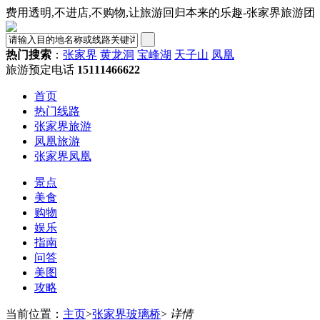
费用透明,不进店,不购物,让旅游回归本来的乐趣-张家界旅游团
热门搜索
：
张家界
黄龙洞
宝峰湖
天子山
凤凰
旅游预定电话
15111466622
首页
热门线路
张家界旅游
凤凰旅游
张家界凤凰
景点
美食
购物
娱乐
指南
问答
美图
攻略
当前位置：
主页
>
张家界玻璃桥
>
详情