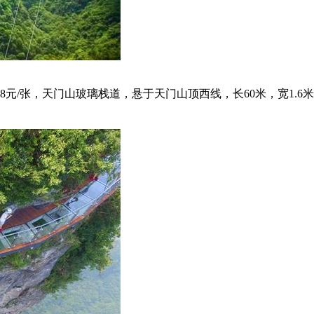
8元/张，天门山玻璃栈道，悬于天门山顶西线，长60米，宽1.6