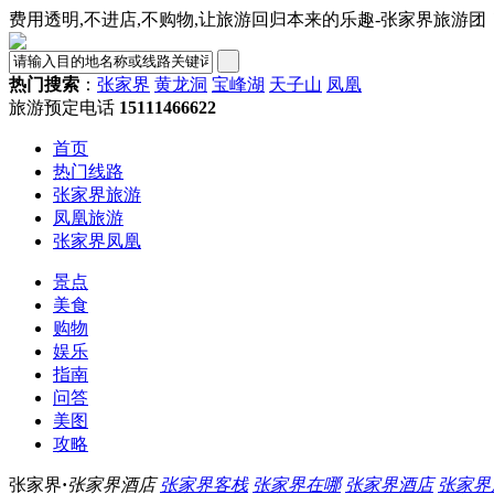
费用透明,不进店,不购物,让旅游回归本来的乐趣-张家界旅游团
热门搜索
：
张家界
黄龙洞
宝峰湖
天子山
凤凰
旅游预定电话
15111466622
首页
热门线路
张家界旅游
凤凰旅游
张家界凤凰
景点
美食
购物
娱乐
指南
问答
美图
攻略
张家界
·
张家界酒店
张家界客栈
张家界在哪
张家界酒店
张家界