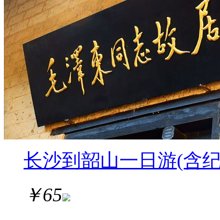
长沙到韶山一日游(含纪
￥
65