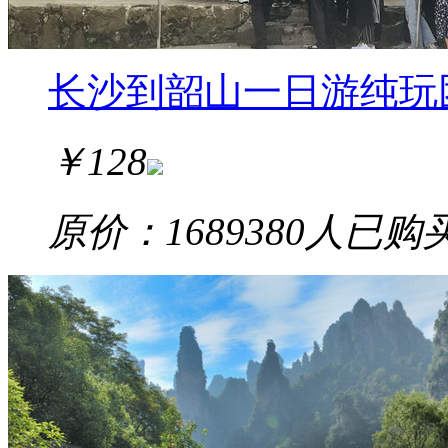
长沙到韶山一日游纯玩
￥
128
原价：168
9380
人已购