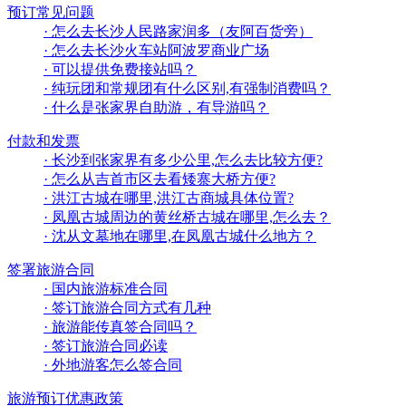
预订常见问题
· 怎么去长沙人民路家润多（友阿百货旁）
· 怎么去长沙火车站阿波罗商业广场
· 可以提供免费接站吗？
· 纯玩团和常规团有什么区别,有强制消费吗？
· 什么是张家界自助游，有导游吗？
付款和发票
· 长沙到张家界有多少公里,怎么去比较方便?
· 怎么从吉首市区去看矮寨大桥方便?
· 洪江古城在哪里,洪江古商城具体位置?
· 凤凰古城周边的黄丝桥古城在哪里,怎么去？
· 沈从文墓地在哪里,在凤凰古城什么地方？
签署旅游合同
· 国内旅游标准合同
· 签订旅游合同方式有几种
· 旅游能传真签合同吗？
· 签订旅游合同必读
· 外地游客怎么签合同
旅游预订优惠政策