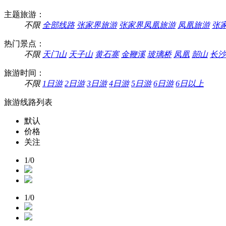
主题旅游：
不限
全部线路
张家界旅游
张家界凤凰旅游
凤凰旅游
张
热门景点：
不限
天门山
天子山
黄石寨
金鞭溪
玻璃桥
凤凰
韶山
长沙
旅游时间：
不限
1日游
2日游
3日游
4日游
5日游
6日游
6日以上
旅游线路列表
默认
价格
关注
1/0
1/0