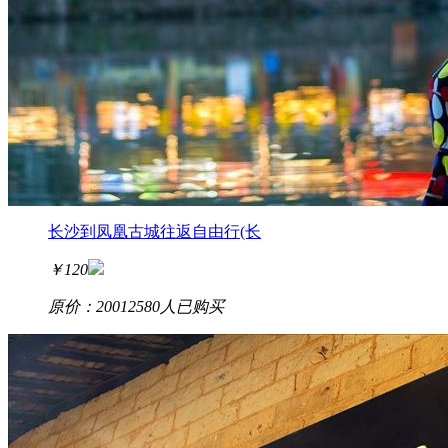
长沙到凤凰古城往返自由行(长
￥
120
原价：200
12580
人已购买