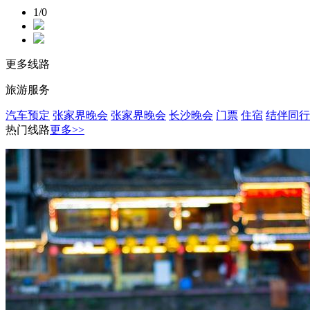
1/0
更多线路
旅游服务
汽车预定
张家界晚会
张家界晚会
长沙晚会
门票
住宿
结伴同行
热门线路
更多>>