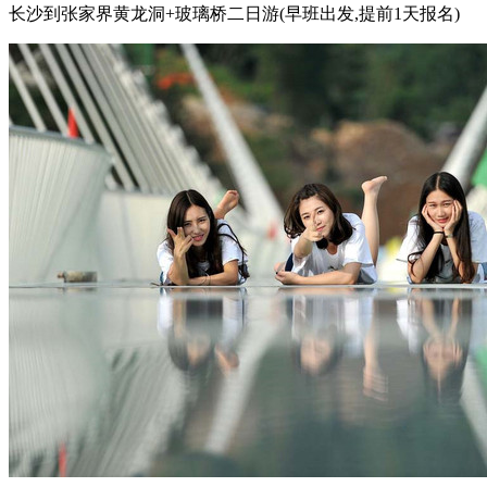
长沙到张家界黄龙洞+玻璃桥二日游(早班出发,提前1天报名)