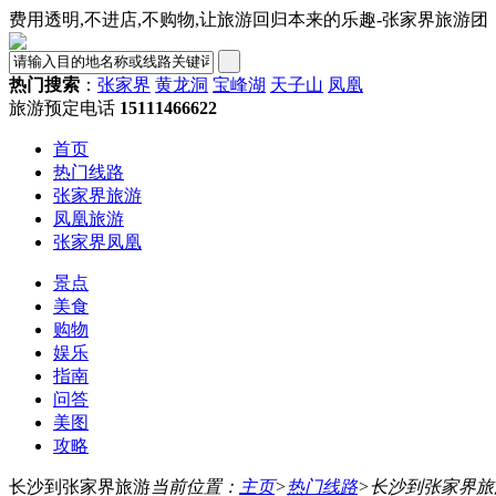
费用透明,不进店,不购物,让旅游回归本来的乐趣-张家界旅游团
热门搜索
：
张家界
黄龙洞
宝峰湖
天子山
凤凰
旅游预定电话
15111466622
首页
热门线路
张家界旅游
凤凰旅游
张家界凤凰
景点
美食
购物
娱乐
指南
问答
美图
攻略
长沙到张家界旅游
当前位置：
主页
>
热门线路
>
长沙到张家界旅