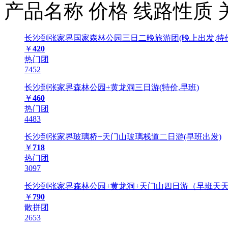
产品名称
价格
线路性质
长沙到张家界国家森林公园三日二晚旅游团(晚上出发,特价
￥
420
热门团
7452
长沙到张家界森林公园+黄龙洞三日游(特价,早班)
￥
460
热门团
4483
长沙到张家界玻璃桥+天门山玻璃栈道二日游(早班出发)
￥
718
热门团
3097
长沙到张家界森林公园+黄龙洞+天门山四日游（早班天
￥
790
散拼团
2653